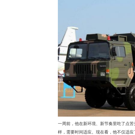
一周前，他在新环境、新节奏里吃了点苦
样，需要时间适应。现在看，他不仅适应