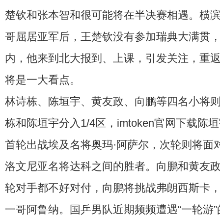
楚钦和张本智和很可能将在半决赛相遇。横
哥屈居亚军后，王楚钦没有参加瑞典大满贯
内，他来到北大报到、上课，引发关注，重
将是一大看点。
林诗栋、陈垣宇、黄友政、向鹏等四名小将
栋和陈垣宇分入1/4区，
imtoken官网下载
陈垣
首轮出战埃及名将奥玛·阿萨尔，次轮则将面
洛文尼亚名将达科之间的胜者。向鹏和黄友政同
轮对手都不好对付，向鹏将挑战弗朗西斯卡
一哥阿鲁纳。国乒男队近期频频遭遇“一轮游