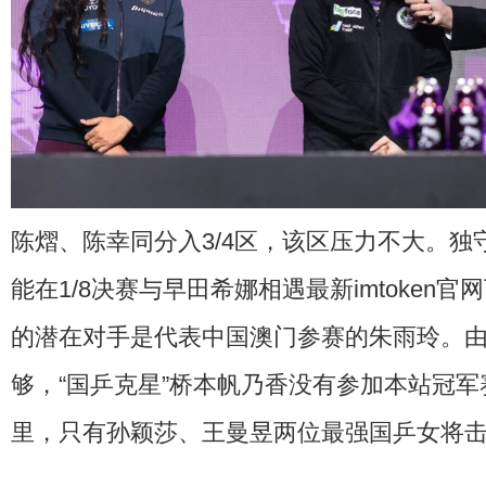
陈熠、陈幸同分入3/4区，该区压力不大。独守
能在1/8决赛与早田希娜相遇最新imtoken官
的潜在对手是代表中国澳门参赛的朱雨玲。
够，“国乒克星”桥本帆乃香没有参加本站冠
里，只有孙颖莎、王曼昱两位最强国乒女将